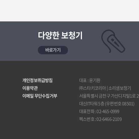
다양한 보청기
바로가기
개인정보취급방침
대표 : 윤기환
이용약관
㈜스타키코리아 | 소리샘보청기
이메일 무단수집거부
서울특별시 금천구 가산디지털1로 205
대신IT타워 5층 (우편번호 08501)
대표전화 : 02-465-0999
펙스번호 : 02-6466-2109